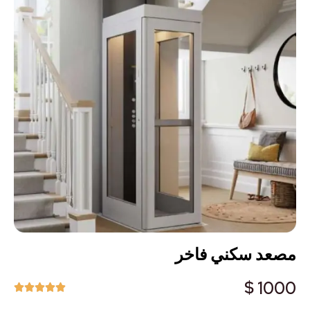
مصعد سكني فاخر
1000 $




